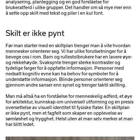
analysering, planlegging og en god forståelse for
brukeratferd i ulike grupper. Det handler om så mye mer enn
å sette opp skilt med tekst og piler i en kul font.
Skilt er ikke pynt
Før man starter med en skiltplan trenger man å vite hvordan
mennesker orienterer seg. Vi har ulike forutsetninger for å
bevege oss i rom. Barn og rullestolbrukere har en lavere øye-
og rekkehøyde. Svaksynte trenger sterke kontraster og
tydelige farger for å oppfatte informasjon. Personer med
nedsatt kognitiv evne kan ha behov for symboler for å
understøtte informasjon. Blinde personer orienterer seg
gjennom andre sanser enn synet og trenger taktil skilting.
Man må altså ha en forståelse for menneskelig adferd, et øye
for arkitektur, kunnskap om universell utforming og en presis
oversettelse av visuell identitet til fysiske flater. En skiltplan
er ikke pynt, men et fagfelt som skaper en opplevelse av
sømløshet og trygghet. Helst uten at man selv merker at man
har blitt ledet.