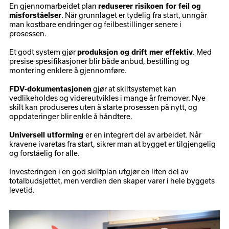
En gjennomarbeidet plan
reduserer risikoen for feil og
. Når grunnlaget er tydelig fra start, unngår
misforståelser
man kostbare endringer og feilbestillinger senere i
prosessen.
Et godt system gjør
. Med
produksjon og drift mer effektiv
presise spesifikasjoner blir både anbud, bestilling og
montering enklere å gjennomføre.
gjør at skiltsystemet kan
FDV-dokumentasjonen
vedlikeholdes og videreutvikles i mange år fremover. Nye
skilt kan produseres uten å starte prosessen på nytt, og
oppdateringer blir enkle å håndtere.
er en integrert del av arbeidet. Når
Universell utforming
kravene ivaretas fra start, sikrer man at bygget er tilgjengelig
og forståelig for alle.
Investeringen i en god skiltplan utgjør en liten del av
totalbudsjettet, men verdien den skaper varer i hele byggets
levetid.