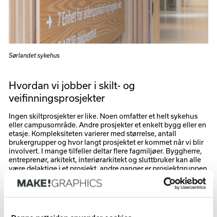
Sørlandet sykehus
Hvordan vi jobber i skilt- og
veifinningsprosjekter
Ingen skiltprosjekter er like. Noen omfatter et helt sykehus
eller campusområde. Andre prosjekter et enkelt bygg eller en
etasje. Kompleksiteten varierer med størrelse, antall
brukergrupper og hvor langt prosjektet er kommet når vi blir
involvert. I mange tilfeller deltar flere fagmiljøer. Byggherre,
entreprenør, arkitekt, interiørarkitekt og sluttbruker kan alle
være delaktige i et prosjekt, andre ganger er prosjektgruppen
mindre.
Som fagspesialist har vi ansvar for at løsningen fungerer
både visuelt, teknisk og praktisk. Vi sørger for at krav til
universell utforming blir oppfylt, at produksjonsgrunnlaget