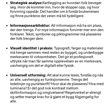
Kartlegging av hvordan folk beveger
Strategisk analyse:
seg. Hvor de kommer inn, hvor de stopper opp, og hvor
forvirring oppstår. Det handler om å forstå brukerreisen
og finne punktene der veien må bli tydeligere.
All informasjon må ha sin plass,
Informasjonsarkitektur:
der den trengs. For mye informasjon forvirrer mer enn den
forklarer. Tekst, symboler og piktogrammer må plasseres
der folk trenger dem.
Typografi, farger og materialer
Visuell identitet i praksis:
må henge sammen med resten av bygget, og underbygge
merkevaren til virksomheten. Det gir et profesjonelt
uttrykk når man får samme opplevelsen av en merkevare,
uavhengig om det er digitalt eller fysisk.
Alt skal kunne leses, forstås og nås
Universell utforming:
av alle, uavhengig av funksjonsevne. Trengs det
ledelinjer og punktskrift? Hvor skal de plasseres? Hva med
luminans? Er det god nok kontrast mellom
skiltinformasjon og omgivelsene? Regelverket er strengt
og setter mange krav for å gjøre et bygg tilgjengelig for
alle.