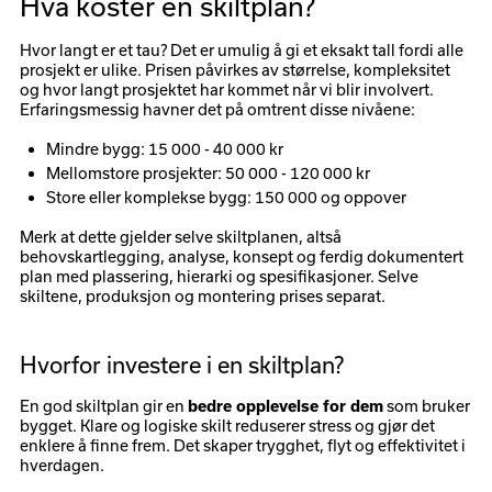
Hva koster en skiltplan?
Hvor langt er et tau? Det er umulig å gi et eksakt tall fordi alle
prosjekt er ulike. Prisen påvirkes av størrelse, kompleksitet
og hvor langt prosjektet har kommet når vi blir involvert.
Erfaringsmessig havner det på omtrent disse nivåene:
Mindre bygg: 15 000 - 40 000 kr
Mellomstore prosjekter: 50 000 - 120 000 kr
Store eller komplekse bygg: 150 000 og oppover
Merk at dette gjelder selve skiltplanen, altså
behovskartlegging, analyse, konsept og ferdig dokumentert
plan med plassering, hierarki og spesifikasjoner. Selve
skiltene, produksjon og montering prises separat.
Hvorfor investere i en skiltplan?
En god skiltplan gir en
som bruker
bedre opplevelse for dem
bygget. Klare og logiske skilt reduserer stress og gjør det
enklere å finne frem. Det skaper trygghet, flyt og effektivitet i
hverdagen.