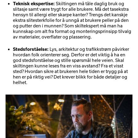
Skiltingen må tåle daglig bruk og
Teknisk ekspertise:
slitasje samt være trygt for alle brukere. Må det tasekstra
hensyn til allergi eller skarpe kanter? Trengs det kanskje
ekstra slitesterkfolie for å unngå at brukere peller på den
og putter den i munnen? Som skiltekspert må man ha
kunnskap om alt fra format og monteringsprinsipp tilvalg
av materialer, overflater og plassering.
Lys, arkitektur og trafikkstrøm påvirker
Stedsforståelse:
hvordan folk orienterer seg. Derfor er det viktig å ha en
god stedsforståelse og stille spørsmål hele veien. Skal
skiltingen kunne leses fra en viss avstand? Fra et visst
sted? Hvordan sikre at brukeren hele tiden er trygg på at
hen er på riktig vei? Det krever blikk for både detaljer og
helhet.