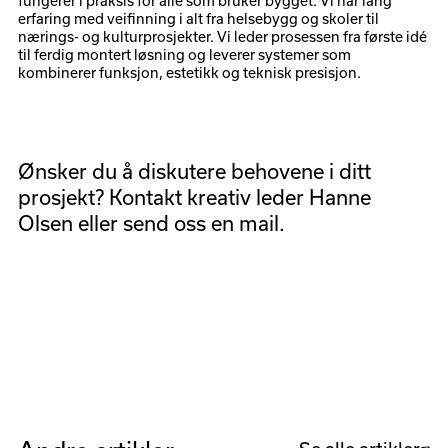
fungerer i praksis for alle som bruker bygget. Vi har lang
erfaring med veifinning i alt fra helsebygg og skoler til
nærings- og kulturprosjekter. Vi leder prosessen fra første idé
til ferdig montert løsning og leverer systemer som
kombinerer funksjon, estetikk og teknisk presisjon.
Ønsker du å diskutere behovene i ditt
prosjekt? Kontakt
kreativ leder Hanne
Olsen
eller
send oss en mail
.