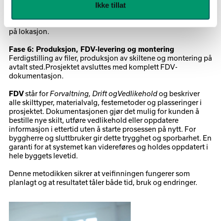
Ikke tillat
Fase 5: Testfase og kvalitetssikring
Prøveoppsett og testing av størrelser, høyder og avstander
på lokasjon.
Fase 6: Produksjon, FDV-levering og montering
Ferdigstilling av filer, produksjon av skiltene og montering på
avtalt sted.Prosjektet avsluttes med komplett FDV-
dokumentasjon.
står for
og beskriver
FDV
Forvaltning, Drift ogVedlikehold
alle skilttyper, materialvalg, festemetoder og plasseringer i
prosjektet. Dokumentasjonen gjør det mulig for kunden å
bestille nye skilt, utføre vedlikehold eller oppdatere
informasjon i ettertid uten å starte prosessen på nytt. For
byggherre og sluttbruker gir dette trygghet og sporbarhet. En
garanti for at systemet kan videreføres og holdes oppdatert i
hele byggets levetid.
Denne metodikken sikrer at veifinningen fungerer som
planlagt og at resultatet tåler både tid, bruk og endringer.