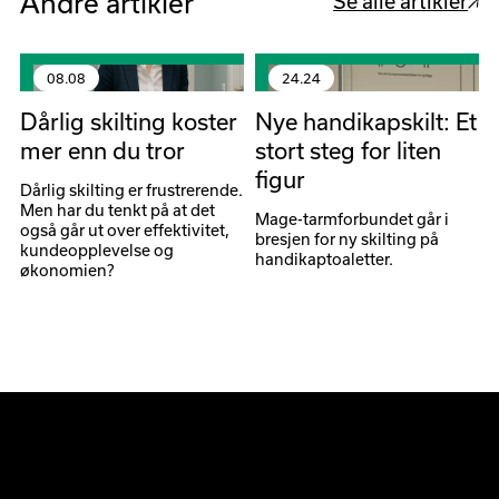
Andre artikler
Se alle artikler
08
.
08
24
.
24
Dårlig skilting koster
Nye handikapskilt: Et
mer enn du tror
stort steg for liten
figur
Dårlig skilting er frustrerende.
Men har du tenkt på at det
Mage-tarmforbundet går i
også går ut over effektivitet,
bresjen for ny skilting på
kundeopplevelse og
handikaptoaletter.
økonomien?