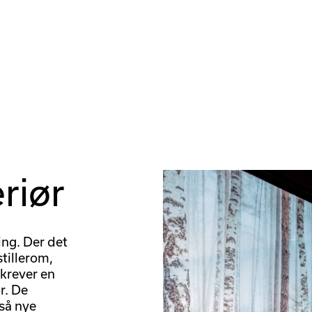
eriør
ing. Der det
stillerom,
krever en
r. De
så nye