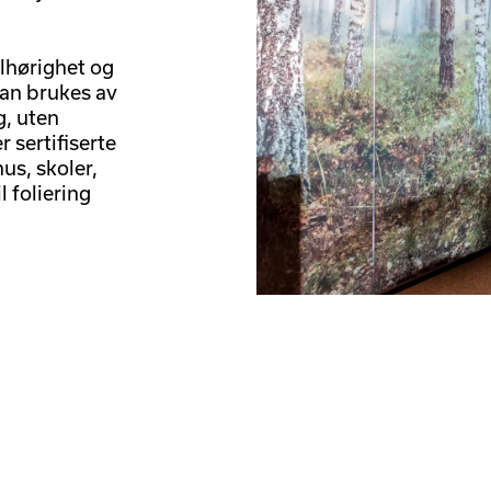
ilhørighet og
kan brukes av
g, uten
r sertifiserte
hus, skoler,
 foliering