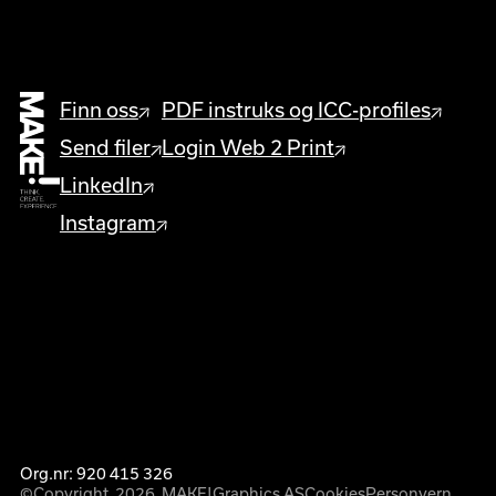
Finn oss
PDF instruks og ICC-profiles
Send filer
Login Web 2 Print
LinkedIn
Instagram
Org.nr: 920 415 326
©Copyright  
2026
  MAKE!Graphics AS
Cookies
Personvern