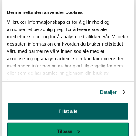
Denne nettsiden anvender cookies
Nyheter fra miljøgruppa
Vi bruker informasjonskapsler for å gi innhold og
annonser et personlig preg, for å levere sosiale
mediefunksjoner og for å analysere trafikken vår. Vi deler
26
.
02
21
.
05
dessuten informasjon om hvordan du bruker nettstedet
Logokopper –
MAKE!Graphics
vårt, med partnerne våre innen sosiale medier,
bærekraftig
Stor-Oslo er
annonsering og analysearbeid, som kan kombinere den
profilprodukt eller
resertifisert med
med annen informasjon du har gjort tilgjengelig for dem,
brandet søppel?
Svanemerket
eller som de har samlet inn gjennom din bruk av
tjenestene deres.
Fra plastavfall til nye kopper,
MAKE!Graphics Stor-Oslo har
produsert i resirkulert
nylig blitt resertifisert med
Detaljer
materiale.
Svanemerket, en av de mest
anerkjente og strenge
miljøsertifiseringene i
Norden.
Tillat alle
Tilpass
03
.
02
14
.
11