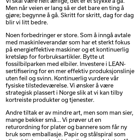
Vi skal være helt ærlige, det er et stykke å gå.
Men når veien er lang så er det bare en ting å
gjøre; begynne å gå. Skritt for skritt, dag for dag
blir vi litt bedre.
Noen forbedringer er store. Som å inngå avtale
med maskinleverandør som har et sterkt fokus
på energieffektive maskiner og et kontinuerlig
kretsløp for forbruksartikler. Bytte ut
fossilbilparken med elbiler. Investere i LEAN-
sertifisering for en mer effektiv produksjonslinje
uten feil og svinn. Kontinuerlig vurdere vår
fysiske tilstedeværelse. Vi ønsker å være
strategisk plassert i Norge slik at vi kan tilby
kortreiste produkter og tjenester.
Andre tiltak er av mindre art, men som man sier,
mange bekker små... Vi prøver ut en
returordning for plater og bannere som får ny
bruk som emballasje. Papir og stålspiral som