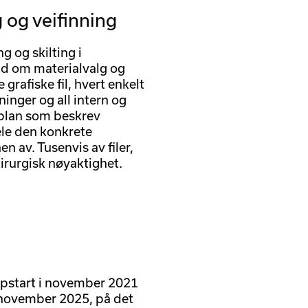
g og veifinning
ng og skilting i
råd om materialvalg og
 grafiske fil, hvert enkelt
inger og all intern og
tplan som beskrev
hele den konkrete
n av. Tusenvis av filer,
irurgisk nøyaktighet.
oppstart i november 2021
o november 2025, på det