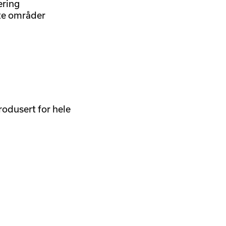
ering
rte områder
odusert for hele