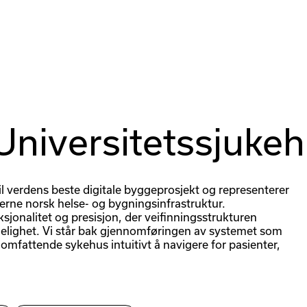
Arbeid
Produkter og tjenester
Universitetssjuke
il verdens beste digitale byggeprosjekt og representerer
rne norsk helse- og bygningsinfrastruktur.
sjonalitet og presisjon, der veifinningsstrukturen
ngelighet. Vi står bak gjennomføringen av systemet som
mfattende sykehus intuitivt å navigere for pasienter,