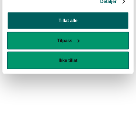
Detaljer
veifinningsystemer. Som en av få i Norge med
egen lysskiltproduksjon, får du løsninger som
både er kortreiste, holdbare og fungerer i
Tillat alle
praksis.
Tilpass
Ikke tillat
Les mer