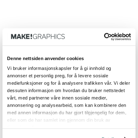
Denne nettsiden anvender cookies
Skilt og veifinning
Vi bruker informasjonskapsler for å gi innhold og
annonser et personlig preg, for å levere sosiale
Skilt og veifinning handler om å hjelpe
mediefunksjoner og for å analysere trafikken vår. Vi deler
mennesker å orientere seg. Å vite hvor man er,
dessuten informasjon om hvordan du bruker nettstedet
hvor man skal, hvordan man kommer seg dit og
vårt, med partnerne våre innen sosiale medier,
når man er fremme. Men skilt er ikke bare
annonsering og analysearbeid, som kan kombinere den
praktiske. De er en del av opplevelsen og skal
med annen informasjon du har gjort tilgjengelig for dem,
speile identiteten til de som holder til i bygget.
eller som de har samlet inn gjennom din bruk av
tjenestene deres.
Vi er eksperter og fagkonsulent for
entreprenører innenfor skiltplaner og