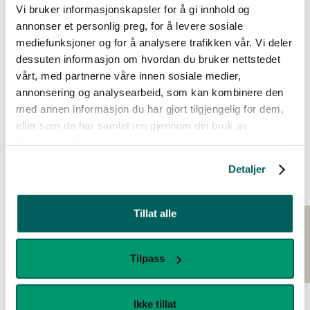
Vi bruker informasjonskapsler for å gi innhold og
annonser et personlig preg, for å levere sosiale
mediefunksjoner og for å analysere trafikken vår. Vi deler
dessuten informasjon om hvordan du bruker nettstedet
vårt, med partnerne våre innen sosiale medier,
annonsering og analysearbeid, som kan kombinere den
med annen informasjon du har gjort tilgjengelig for dem,
eller som de har samlet inn gjennom din bruk av
tjenestene deres.
Detaljer
Tillat alle
Samarbeidspartnere: Kruse Smith (BACKE Rogaland),
Stavanger kommune, LINK Arkitektur, Rogaland Brann og
Redning.
Tilpass
Relaterte prosjekter
Foto: Hanne Olsen
Se alle arbeider
Ikke tillat