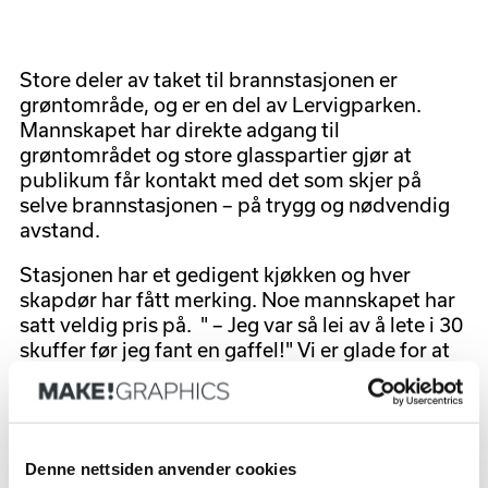
Store deler av taket til brannstasjonen er
grøntområde, og er en del av Lervigparken.
Mannskapet har direkte adgang til
grøntområdet og store glasspartier gjør at
publikum får kontakt med det som skjer på
selve brannstasjonen – på trygg og nødvendig
avstand.
Stasjonen har et gedigent kjøkken og hver
skapdør har fått merking. Noe mannskapet har
satt veldig pris på. " – Jeg var så lei av å lete i 30
skuffer før jeg fant en gaffel!" Vi er glade for at
de nå kan bruke energi på redning og ikke
bestikk-leting 😅 Vi setter pris på muligheten til
å bidra med vår kompetanse på Varmen
brannstasjon.
Denne nettsiden anvender cookies