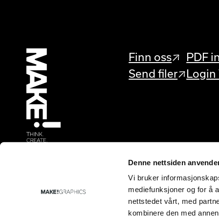
Finn oss
PDF in
Send filer
Login
Denne nettsiden anvende
Vi bruker informasjonskapsl
mediefunksjoner og for å a
nettstedet vårt, med part
kombinere den med annen in