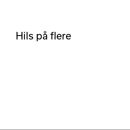
Hils på flere
Olha Cheipesh
Grafisk designer og prosjektleder