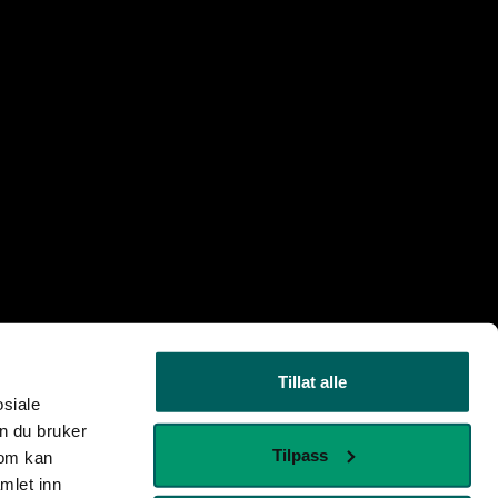
Tillat alle
osiale
n du bruker
Tilpass
som kan
mlet inn